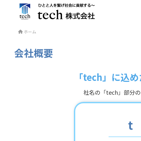
ホーム
会社概要
「tech」に込
社名の「tech」部
t