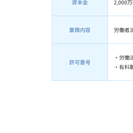
資本金
2,000
業務内容
労働者派
・労働派遣
許可番号
・有料職業