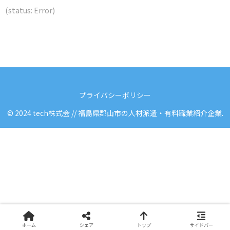
さ
さ
さ
(status: Error)
れ
れ
れ
て
て
て
い
い
い
る
る
る
画
画
画
プライバシーポリシー
面
面
面
で
で
で
© 2024 tech株式会 // 福島県郡山市の人材派遣・有料職業紹介企業.
す
す
す
。
。
。
ホーム
シェア
トップ
サイドバー