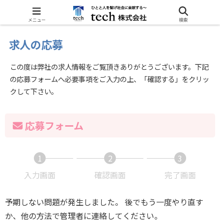
ホーム
お問い合わせ
メニュー
検索
求人の応募
この度は弊社の求人情報をご覧頂きありがとうございます。下記
の応募フォームへ必要事項をご入力の上、「確認する」をクリッ
クして下さい。
応募フォーム
1
2
3
現
現
現
入力画面
確認画面
完了画面
在
在
在
表
表
表
予期しない問題が発生しました。 後でもう一度やり直す
示
示
示
か、他の方法で管理者に連絡してください。